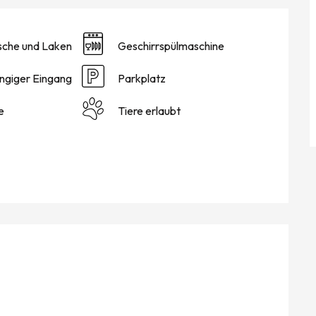
sche und Laken
Geschirrspülmaschine
ngiger Eingang
Parkplatz
e
Tiere erlaubt
KEITEN