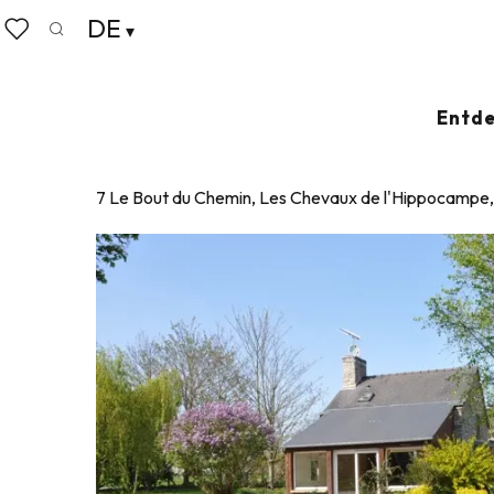
Aller
DE
Startseite
Le Refuge
au
Suche
Voir les favoris
contenu
principal
LE REFUGE
Entde
APARTMENTS UND GÎTES
HAUS
UNABHÄNGIGES HAUS
7 Le Bout du Chemin, Les Chevaux de l'Hippocampe