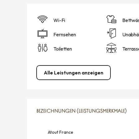
Wi-Fi
Bettwä
Fernsehen
Unabhä
Toiletten
Terrass
Alle Leistungen anzeigen
LEISTUNGENSMÖGLICH
BEZEICHNUNGEN (LEISTUNGSMERKMALE)
BEZEICHNUNGEN (LEISTUNGSMERKMALE)
Atout France