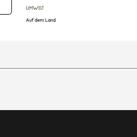
UMWELT
UMWELT
Auf dem Land