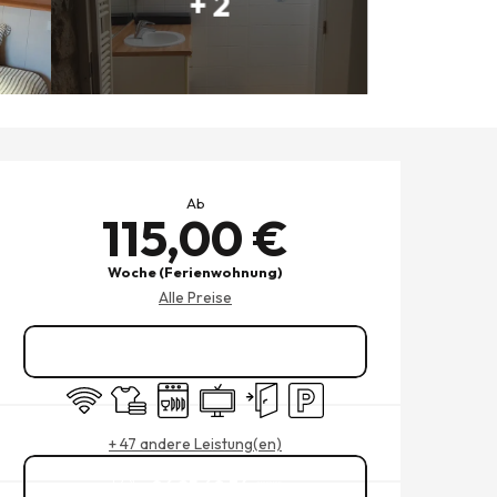
+ 2
ÖFFNUNGSZEITEN & KONTAK
Ab
115,00 €
Woche (Ferienwohnung)
Alle Preise
Reservieren
Wi-Fi
Bettwäsche und Laken
Geschirrspülmaschine
Fernsehen
Unabhängiger Eingang
Parkplatz
+ 47 andere Leistung(en)
06 25 60 34
▒▒