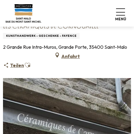
Aller
Startseite
Les Céramiques de Cornouaille
au
contenu
MENÜ
principal
LES CÉRAMIQUES DE CORNOUAILLE
KUNSTHANDWERK - GESCHENKE - FAYENCE
2 Grande Rue Intra-Muros, Grande Porte, 35400 Saint-Malo
Anfahrt
Ajouter aux favoris
Teilen