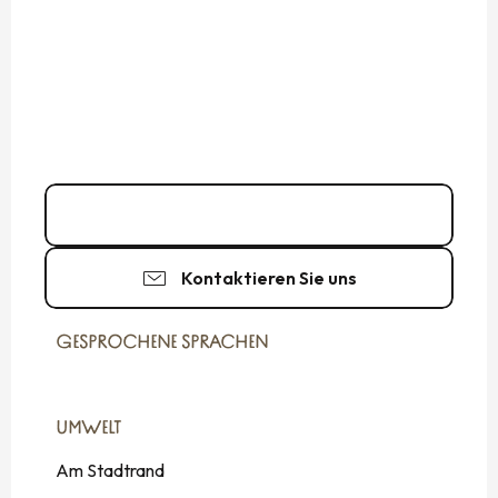
02 23 16 85
▒▒
Kontaktieren Sie uns
GESPROCHENE SPRACHEN
GESPROCHENE SPRACHEN
UMWELT
UMWELT
Am Stadtrand