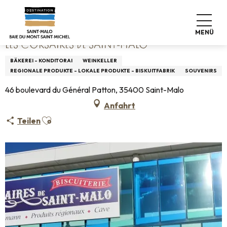
Aller
Startseite
Les Corsaires de Saint-Malo
au
contenu
MENÜ
principal
LES CORSAIRES DE SAINT-MALO
BÄKEREI - KONDITORAI
WEINKELLER
REGIONALE PRODUKTE - LOKALE PRODUKTE - BISKUITFABRIK
SOUVENIRS
46 boulevard du Général Patton, 35400 Saint-Malo
Anfahrt
Ajouter aux favoris
Teilen