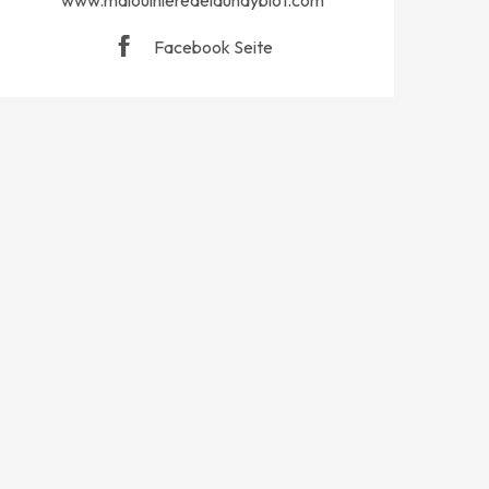
www.malouinieredelaunayblot.com
Facebook Seite