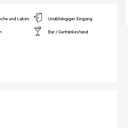
sche und Laken
Unabhängiger Eingang
n
Bar / Getränkestand
KEITEN