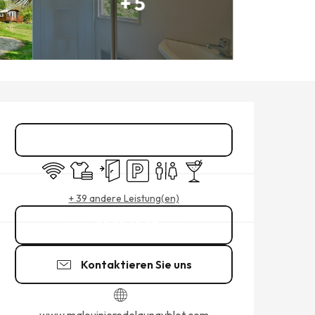
+ 5
ÖFFNUNGSZEITEN & KONTAK
Reservieren
Wi-Fi
Bettwäsche und Laken
Unabhängiger Eingang
Parkplatz
Toiletten
Bar / Getränkestand
+ 39 andere Leistung(en)
02 99 48 07
▒▒
Kontaktieren Sie uns