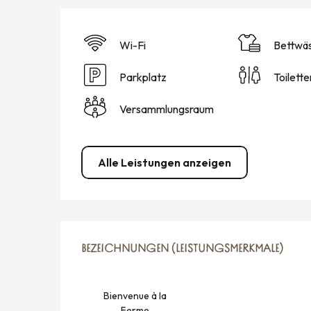
Wi-Fi
Bettwä
Parkplatz
Toilette
Versammlungsraum
Alle Leistungen anzeigen
LEISTUNGENSMÖGLICH
BEZEICHNUNGEN (LEISTUNGSMERKMALE)
BEZEICHNUNGEN (LEISTUNGSMERKMALE)
Bienvenue à la
Ferme