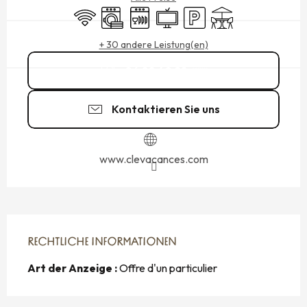
Wi-Fi
Waschmaschine
Geschirrspülmaschine
Fernsehen
Parkplatz
Terrasse
+ 30 andere Leistung(en)
06 08 40 28
▒▒
Kontaktieren Sie uns
www.clevacances.com
RECHTLICHE INFORMATIONEN
RECHTLICHE INFORMATIONEN
Art der Anzeige :
Offre d'un particulier