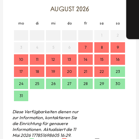
G
AUGUST 2026
mo
di
mi
do
fr
sa
so
mo
Tic
1
2
3
4
5
6
7
8
9
7
10
11
12
13
14
15
16
14
17
18
19
20
21
22
23
21
24
25
26
27
28
29
30
28
31
Diese Verfügbarkeiten dienen nur
zur Information, kontaktieren Sie
die Einrichtung für genauere
Informationen.
Aktualisiert die
11
Mai 2026 177851698605 16:29.