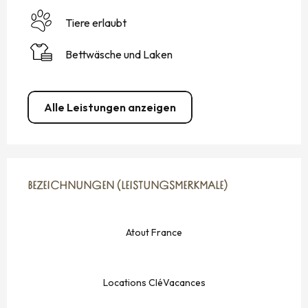
Tiere erlaubt
Bettwäsche und Laken
Alle Leistungen anzeigen
LEISTUNGENSMÖGLICHKEITEN
BEZEICHNUNGEN (LEISTUNGSMERKMALE)
BEZEICHNUNGEN (LEISTUNGSMERKMALE)
Atout France
Locations CléVacances