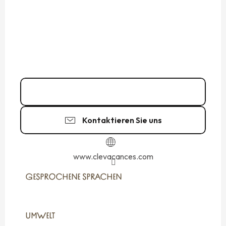
06 08 40 28
▒▒
Kontaktieren Sie uns
www.clevacances.com
GESPROCHENE SPRACHEN
GESPROCHENE SPRACHEN
UMWELT
UMWELT