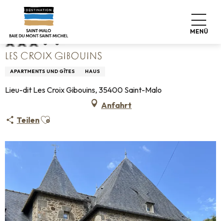
Aller
Startseite
Les Croix Gibouins
au
contenu
MENÜ
principal
LES CROIX GIBOUINS
APARTMENTS UND GÎTES
HAUS
Lieu-dit Les Croix Gibouins, 35400 Saint-Malo
Anfahrt
Ajouter aux favoris
Teilen