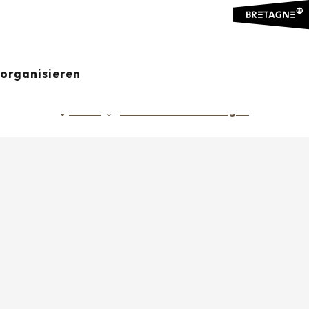
organisieren
Ajouter aux favoris
Teilen
Zu Favoriten hinzufügen
ORTE VON INTERESSE