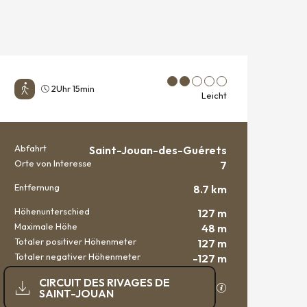
2Uhr 15min
Leicht
Abfahrt
Saint-Jouan-des-Guérets
PRAKTISCHE INFORMATIO
Orte von Interesse
7
Entfernung
8.7 km
Höhenunterschied
127 m
Maximale Höhe
48 m
Totaler positiver Höhenmeter
127 m
Totaler negativer Höhenmeter
-127 m
DOKUMENTATION
CIRCUIT DES RIVAGES DE
Mit GPX / KML-Dat
SAINT-JOUAN