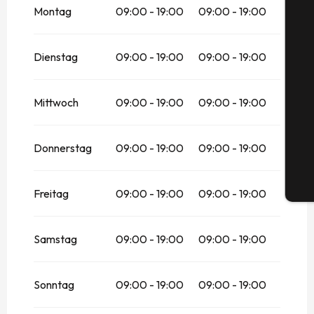
Montag
09:00 - 19:00
09:00 - 19:00
vom
1 Februar 2026
bis zum
28 Februar
2026
Dienstag
09:00 - 19:00
09:00 - 19:00
vom
1 März 2026
bis zum
30 Juni 2026
S
vom
1 September 2026
bis zum
31
Oktober 2026
Mittwoch
09:00 - 19:00
09:00 - 19:00
vom
1 November 2026
bis zum
24
G
Dezember 2026
Donnerstag
09:00 - 19:00
09:00 - 19:00
vom
26 Dezember 2026
bis zum
3
Januar 2027
Tic
Freitag
vom
1 Februar 2027
09:00 - 19:00
bis zum
28 Februar
09:00 - 19:00
2027
vom
1 März 2027
bis zum
30 Juni 2027
Samstag
09:00 - 19:00
09:00 - 19:00
vom
1 Juli 2027
bis zum
31 August 2027
Sonntag
09:00 - 19:00
09:00 - 19:00
vom
1 September 2027
bis zum
31
Oktober 2027