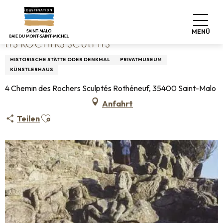
Aller
Startseite
Les Rochers Sculptés
au
contenu
MENÜ
principal
LES ROCHERS SCULPTÉS
HISTORISCHE STÄTTE ODER DENKMAL
PRIVATMUSEUM
KÜNSTLERHAUS
4 Chemin des Rochers Sculptés Rothéneuf, 35400 Saint-Malo
Anfahrt
Ajouter aux favoris
Teilen