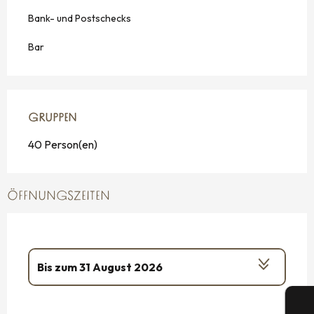
Bank- und Postschecks
Bar
GRUPPEN
GRUPPEN
40 Person(en)
ÖFFNUNGSZEITEN
Bis zum
31 August 2026
vom
2 Januar 2026
bis zum
4 Januar
2026