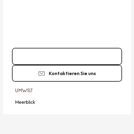
06 68 98 23
▒▒
Kontaktieren Sie uns
UMWELT
UMWELT
Meerblick