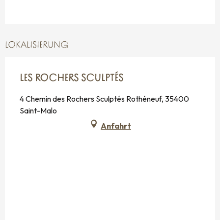
vom
1 November 2027
bis zum
24
Dezember 2027
vom
26 Dezember 2027
bis zum
31
LOKALISIERUNG
Dezember 2027
Sonntag 2 Januar 2028
LES ROCHERS SCULPTÉS
4 Chemin des Rochers Sculptés Rothéneuf, 35400
Saint-Malo
Anfahrt