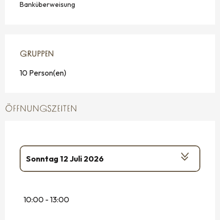
Banküberweisung
GRUPPEN
GRUPPEN
10 Person(en)
ÖFFNUNGSZEITEN
Sonntag 12 Juli 2026
Das ganze Jahr über
10:00 - 13:00
der
26 Juni 2026