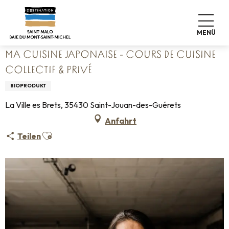
Aller
Startseite
au
Ma cuisine japonaise - cours de cuisine collectif & privé
contenu
MENÜ
principal
MA CUISINE JAPONAISE - COURS DE CUISINE
COLLECTIF & PRIVÉ
BIOPRODUKT
La Ville es Brets, 35430 Saint-Jouan-des-Guérets
Anfahrt
Ajouter aux favoris
Teilen