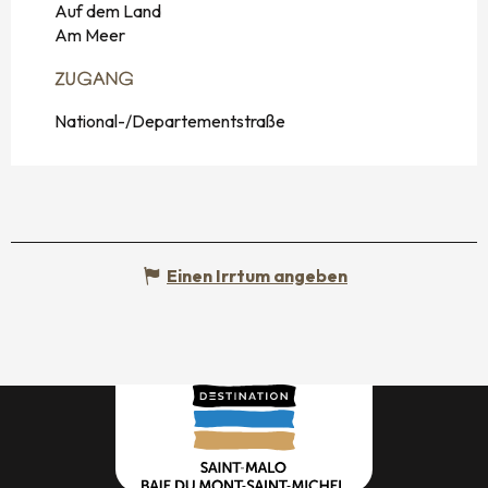
Auf dem Land
Am Meer
ZUGANG
ZUGANG
National-/Departementstraße
Einen Irrtum angeben