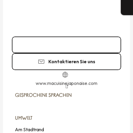
Tic
06 33 72 94
▒▒
Kontaktieren Sie uns
www.macuisinejaponaise.com
GESPROCHENE SPRACHEN
GESPROCHENE SPRACHEN
UMWELT
UMWELT
Am Stadtrand