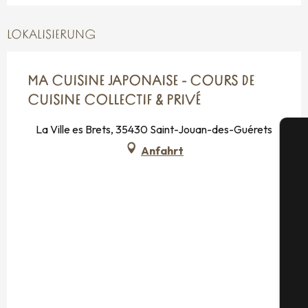
LOKALISIERUNG
MA CUISINE JAPONAISE - COURS DE
CUISINE COLLECTIF & PRIVÉ
La Ville es Brets, 35430 Saint-Jouan-des-Guérets
Anfahrt
S
G