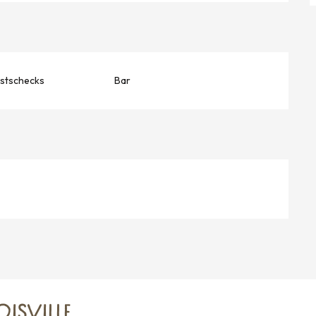
stschecks
Bar
ISVILLE