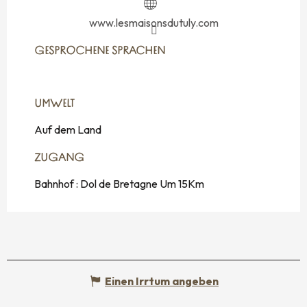
www.lesmaisonsdutuly.com
GESPROCHENE SPRACHEN
GESPROCHENE SPRACHEN
UMWELT
UMWELT
Auf dem Land
ZUGANG
ZUGANG
Bahnhof : Dol de Bretagne Um 15Km
Einen Irrtum angeben