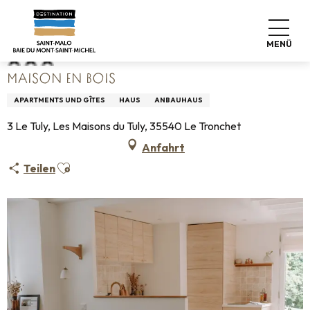
Aller
Startseite
Maison en bois
au
contenu
MENÜ
principal
MAISON EN BOIS
APARTMENTS UND GÎTES
HAUS
ANBAUHAUS
3 Le Tuly, Les Maisons du Tuly, 35540 Le Tronchet
Anfahrt
Ajouter aux favoris
Teilen