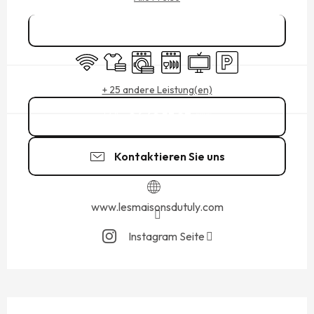
Reservieren
Wi-Fi
Bettwäsche und Laken
Waschmaschine
Geschirrspülmaschine
Fernsehen
Parkplatz
+ 25 andere Leistung(en)
06 60 53 07
▒▒
Kontaktieren Sie uns
www.lesmaisonsdutuly.com
Instagram Seite