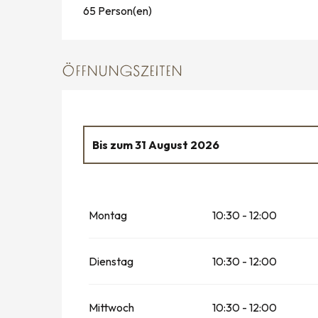
65 Person(en)
ÖFFNUNGSZEITEN
Bis zum
31 August 2026
vom
4 April 2026
bis zum
30 Juni 2026
Montag
10:30 - 12:00
vom
13 Juni 2026
bis zum
14 Juni 2026
vom
1 September 2026
bis zum
31 Oktob
Dienstag
10:30 - 12:00
vom
19 September 2026
bis zum
20 Sept
Mittwoch
10:30 - 12:00