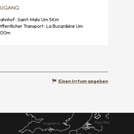
ZUGANG
ZUGANG
ahnhof : Saint-Malo Um 5Km
ffentlicher Transport : La Buzardière Um
800m
Einen Irrtum angeben