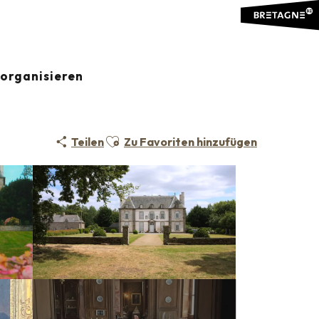
organisieren
OSS
MALOUINIÈRE (REEDERHAUS IN SAINT-MALO)
Ajouter aux favoris
Teilen
Zu Favoriten hinzufügen