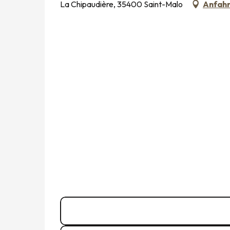
La Chipaudière, 35400 Saint-Malo
Anfah
06 66 10 26
▒▒