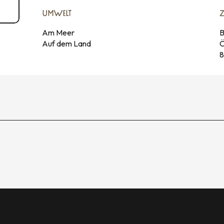
UMWELT
UMWELT
Am Meer
B
Auf dem Land
Ö