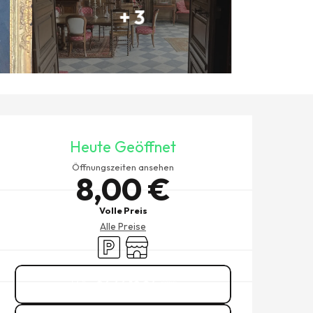
+ 3
ÖFFNUNGSZEITEN & KONTAK
Heute Geöffnet
Öffnungszeiten ansehen
8,00 €
Volle Preis
Alle Preise
Parkplatz
Shop
06 66 10 26
▒▒