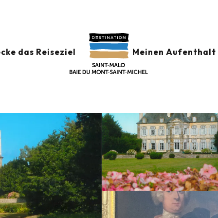
IÈRE
cke das Reiseziel
Meinen Aufenthalt 
ERZEICHNET (CNMHS)
FRANZÖSISCH
TERRASSE
PRIVATMUSEUM
SCHL
IERGARTEN
PARK