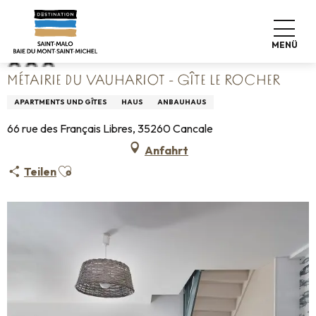
Aller
Startseite
Métairie du Vauhariot - Gîte Le Rocher
au
contenu
MENÜ
principal
MÉTAIRIE DU VAUHARIOT - GÎTE LE ROCHER
APARTMENTS UND GÎTES
HAUS
ANBAUHAUS
66 rue des Français Libres, 35260 Cancale
Anfahrt
Ajouter aux favoris
Teilen