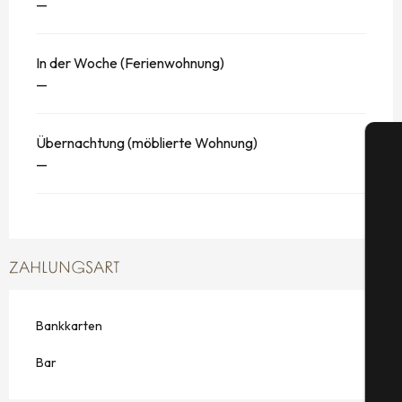
—
In der Woche (Ferienwohnung)
—
Übernachtung (möblierte Wohnung)
—
S
ZAHLUNGSART
G
Bankkarten
Bar
Tic