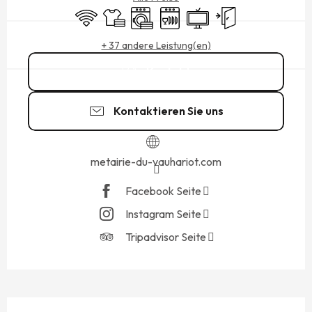
Wi-Fi
Bettwäsche und Laken
Waschmaschine
Geschirrspülmaschine
Fernsehen
Unabhängiger Einga
+ 37 andere Leistung(en)
Kontakt
Kontaktieren Sie uns
metairie-du-vauhariot.com
Facebook Seite
Instagram Seite
Tripadvisor Seite
BESCHREIBUNG