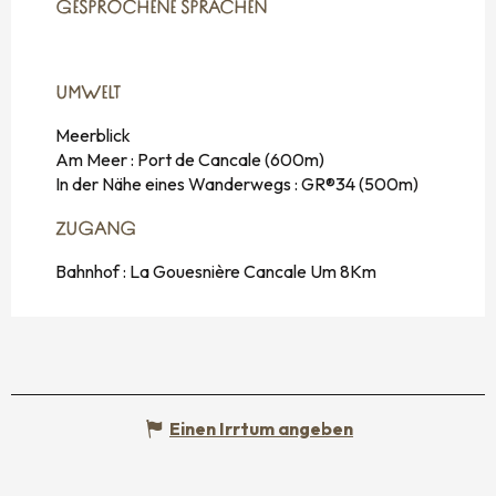
GESPROCHENE SPRACHEN
GESPROCHENE SPRACHEN
UMWELT
UMWELT
Meerblick
Am Meer :
Port de Cancale
(600m)
In der Nähe eines Wanderwegs :
GR®34
(500m)
ZUGANG
ZUGANG
Bahnhof : La Gouesnière Cancale Um 8Km
Einen Irrtum angeben