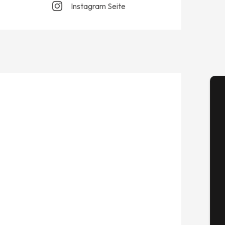
Instagram Seite
A
Se
G