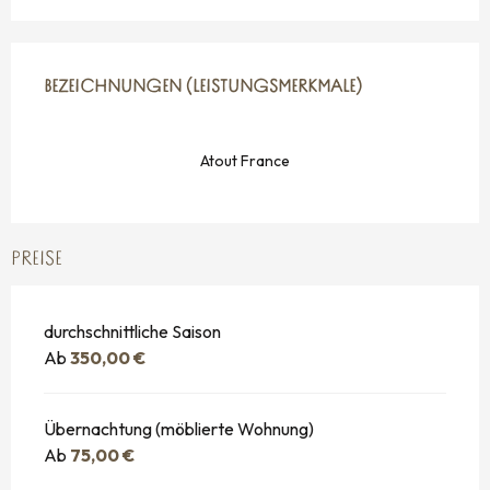
LEISTUNGENSMÖGLICHKEITEN
BEZEICHNUNGEN (LEISTUNGSMERKMALE)
BEZEICHNUNGEN (LEISTUNGSMERKMALE)
Atout France
PREISE
durchschnittliche Saison
Ab
350,00 €
Übernachtung (möblierte Wohnung)
Ab
75,00 €