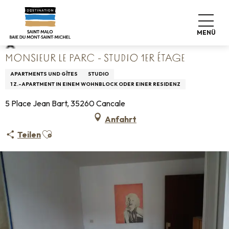
Aller
Startseite
Monsieur Le Parc - Studio 1er étage
au
contenu
MENÜ
principal
MONSIEUR LE PARC - STUDIO 1ER ÉTAGE
APARTMENTS UND GÎTES
STUDIO
1 Z.-APARTMENT IN EINEM WOHNBLOCK ODER EINER RESIDENZ
5 Place Jean Bart, 35260 Cancale
Anfahrt
Ajouter aux favoris
Teilen