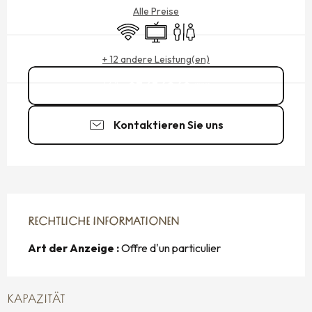
Alle Preise
Wi-Fi
Fernsehen
Toiletten
+ 12 andere Leistung(en)
07 63 42 49
▒▒
Kontaktieren Sie uns
RECHTLICHE INFORMATIONEN
RECHTLICHE INFORMATIONEN
Art der Anzeige :
Offre d'un particulier
KAPAZITÄT