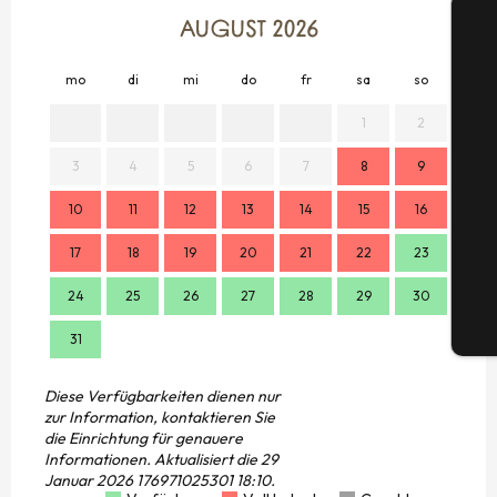
AUGUST 2026
mo
di
mi
do
fr
sa
so
mo
1
2
S
3
4
5
6
7
8
9
7
10
11
12
13
14
15
16
14
G
17
18
19
20
21
22
23
21
24
25
26
27
28
29
30
28
Tic
31
Diese Verfügbarkeiten dienen nur
zur Information, kontaktieren Sie
die Einrichtung für genauere
Informationen.
Aktualisiert die
29
Januar 2026 176971025301 18:10.