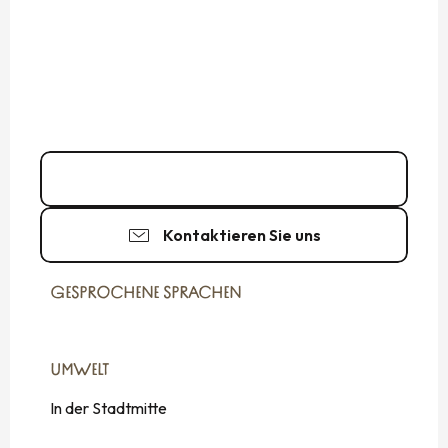
07 63 42 49
▒▒
Kontaktieren Sie uns
GESPROCHENE SPRACHEN
GESPROCHENE SPRACHEN
UMWELT
UMWELT
In der Stadtmitte