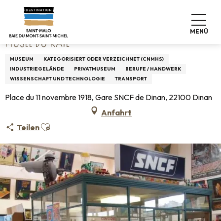
Aller
Startseite
Musée du Rail
au
contenu
MENÜ
principal
MUSÉE DU RAIL
MUSEUM
KATEGORISIERT ODER VERZEICHNET (CNMHS)
INDUSTRIEGELÄNDE
PRIVATMUSEUM
BERUFE / HANDWERK
WISSENSCHAFT UND TECHNOLOGIE
TRANSPORT
Place du 11 novembre 1918, Gare SNCF de Dinan, 22100 Dinan
Anfahrt
Ajouter aux favoris
Teilen