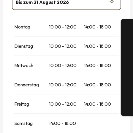
Bis zum
31 August 2026
Sonntag 5 April 2026
Montag
10:00 - 12:00
14:00 - 18:00
vom
6 April 2026
bis zum
3 Mai 2026
Dienstag
10:00 - 12:00
14:00 - 18:00
vom
8 Mai 2026
bis zum
10 Mai 2026
S
vom
23 Mai 2026
bis zum
25 Mai 2026
Mittwoch
10:00 - 12:00
14:00 - 18:00
vom
30 Mai 2026
bis zum
31 Mai 2026
Donnerstag
10:00 - 12:00
14:00 - 18:00
G
vom
1 Juni 2026
bis zum
30 Juni 2026
Freitag
vom
1 September 2026
10:00 - 12:00
bis zum
14:00 - 18:00
20
September 2026
Tic
vom
17 Oktober 2026
bis zum
1
Samstag
14:00 - 18:00
November 2026