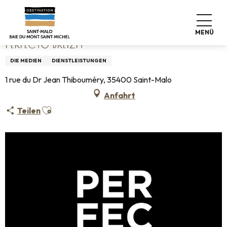
Aller
Startseite
Perfecto Breizh
au
contenu
MENÜ
principal
PERFECTO BREIZH
DIE MEDIEN
DIENSTLEISTUNGEN
1 rue du Dr Jean Thibouméry, 35400 Saint-Malo
Anfahrt
Ajouter aux favoris
Teilen