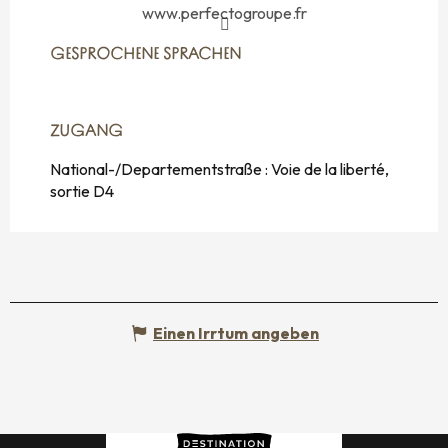
www.perfectogroupe.fr
GESPROCHENE SPRACHEN
GESPROCHENE SPRACHEN
ZUGANG
ZUGANG
National-/Departementstraße : Voie de la liberté,
sortie D4
Einen Irrtum angeben