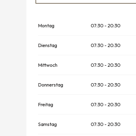
vom
1 Januar 2026
bis zum
31 März 2026
Montag
07:30 - 20:30
vom
1 April 2026
bis zum
30 Juni 2026
vom
1 September 2026
bis zum
30 Septe
Dienstag
07:30 - 20:30
vom
1 Oktober 2026
bis zum
31 Dezembe
Mittwoch
07:30 - 20:30
Donnerstag
07:30 - 20:30
Freitag
07:30 - 20:30
Samstag
07:30 - 20:30