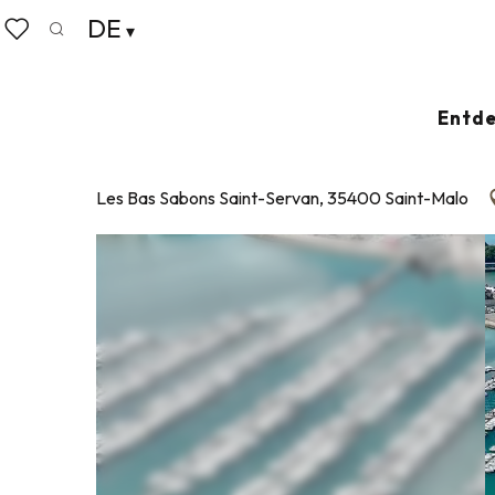
Aller
DE
Startseite
Port des Sablons
au
Suche
Voir les favoris
contenu
principal
PORT DES SABLONS
Entde
YACHTHAFEN
Les Bas Sabons Saint-Servan, 35400 Saint-Malo