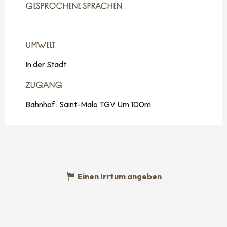
GESPROCHENE SPRACHEN
GESPROCHENE SPRACHEN
UMWELT
UMWELT
In der Stadt
ZUGANG
ZUGANG
Bahnhof : Saint-Malo TGV Um 100m
Einen Irrtum angeben