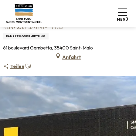
Aller
Startseite
Renault Saint-Malo
au
contenu
MENÜ
principal
RENAULT SAINT-MALO
FAHRZEUGVERMIETUNG
61 boulevard Gambetta, 35400 Saint-Malo
Anfahrt
Ajouter aux favoris
Teilen