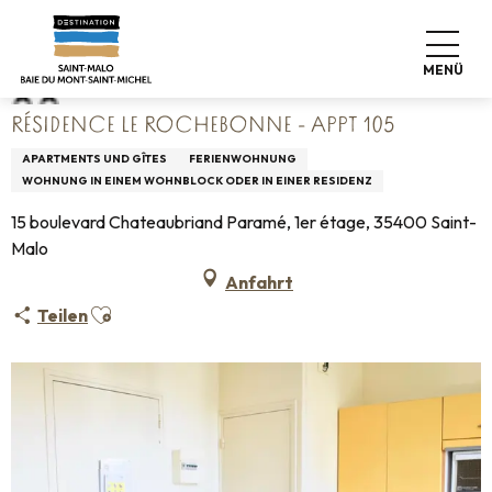
Aller
Startseite
Résidence Le Rochebonne - Appt 105
au
contenu
MENÜ
principal
RÉSIDENCE LE ROCHEBONNE - APPT 105
APARTMENTS UND GÎTES
FERIENWOHNUNG
WOHNUNG IN EINEM WOHNBLOCK ODER IN EINER RESIDENZ
15 boulevard Chateaubriand Paramé, 1er étage, 35400 Saint-
Malo
Anfahrt
Ajouter aux favoris
Teilen