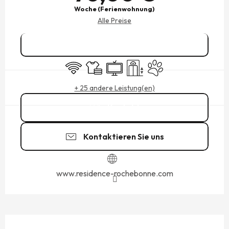
Woche (Ferienwohnung)
Alle Preise
Reservieren
Wi-Fi
Bettwäsche und Laken
Fernsehen
Aufzug
Tiere erlaubt
+ 25 andere Leistung(en)
Kontakt
Kontaktieren Sie uns
www.residence-rochebonne.com
BESCHREIBUNG