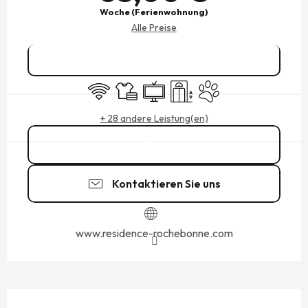
Woche (Ferienwohnung)
Alle Preise
Reservieren
Wi-Fi
Bettwäsche und Laken
Fernsehen
Aufzug
Tiere erlaubt
+ 28 andere Leistung(en)
Kontakt
Kontaktieren Sie uns
www.residence-rochebonne.com
BESCHREIBUNG