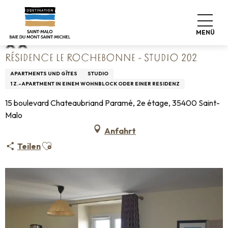
Aller
Startseite
Résidence Le Rochebonne - Studio 202
au
contenu
MENÜ
principal
RÉSIDENCE LE ROCHEBONNE - STUDIO 202
APARTMENTS UND GÎTES
STUDIO
1 Z.-APARTMENT IN EINEM WOHNBLOCK ODER EINER RESIDENZ
15 boulevard Chateaubriand Paramé, 2e étage, 35400 Saint-
Malo
Anfahrt
Ajouter aux favoris
Teilen