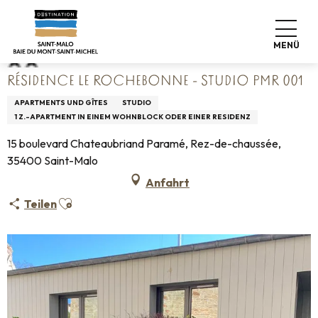
Aller
Startseite
Résidence Le Rochebonne - Studio PMR 001
au
contenu
MENÜ
principal
RÉSIDENCE LE ROCHEBONNE - STUDIO PMR 001
APARTMENTS UND GÎTES
STUDIO
1 Z.-APARTMENT IN EINEM WOHNBLOCK ODER EINER RESIDENZ
15 boulevard Chateaubriand Paramé, Rez-de-chaussée,
35400 Saint-Malo
Anfahrt
Ajouter aux favoris
Teilen