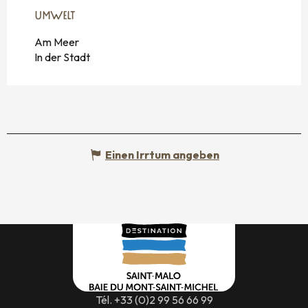
UMWELT
UMWELT
Am Meer
In der Stadt
Einen Irrtum angeben
Tél. +33 (0)2 99 56 66 99