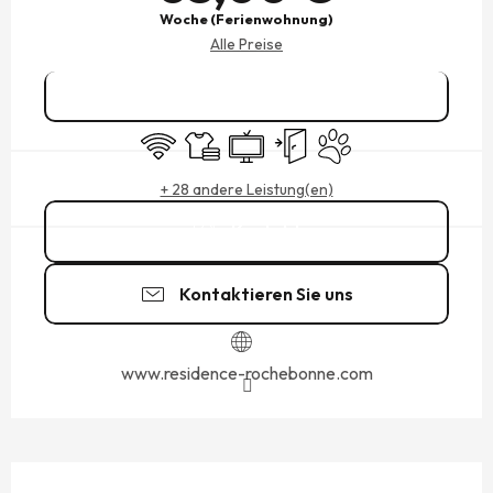
Woche (Ferienwohnung)
Alle Preise
Reservieren
Wi-Fi
Bettwäsche und Laken
Fernsehen
Unabhängiger Eingang
Tiere erlaubt
+ 28 andere Leistung(en)
Kontakt
Kontaktieren Sie uns
www.residence-rochebonne.com
BESCHREIBUNG