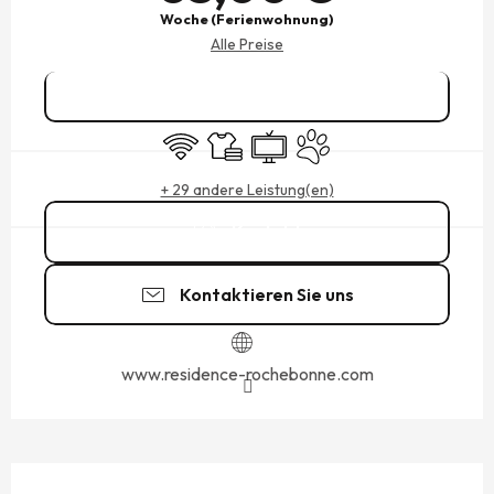
Woche (Ferienwohnung)
Alle Preise
Reservieren
Wi-Fi
Bettwäsche und Laken
Fernsehen
Tiere erlaubt
+ 29 andere Leistung(en)
Kontakt
Kontaktieren Sie uns
www.residence-rochebonne.com
BESCHREIBUNG