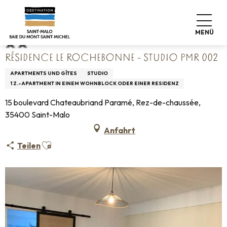
Aller
Startseite
Résidence Le Rochebonne - Studio PMR 002
au
contenu
MENÜ
principal
RÉSIDENCE LE ROCHEBONNE - STUDIO PMR 002
APARTMENTS UND GÎTES
STUDIO
1 Z.-APARTMENT IN EINEM WOHNBLOCK ODER EINER RESIDENZ
15 boulevard Chateaubriand Paramé, Rez-de-chaussée,
35400 Saint-Malo
Anfahrt
Ajouter aux favoris
Teilen