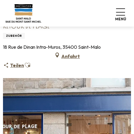
Aller
Startseite
Retour de plage
au
contenu
MENÜ
principal
RETOUR DE PLAGE
ZUBEHÖR
18 Rue de Dinan Intra-Muros, 35400 Saint-Malo
Anfahrt
Ajouter aux favoris
Teilen