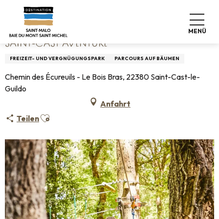
Aller
Startseite
Saint-Cast Aventure
au
contenu
MENÜ
principal
SAINT-CAST AVENTURE
FREIZEIT- UND VERGNÜGUNGSPARK
PARCOURS AUF BÄUMEN
Chemin des Écureuils - Le Bois Bras, 22380 Saint-Cast-le-
Guildo
Anfahrt
Ajouter aux favoris
Teilen