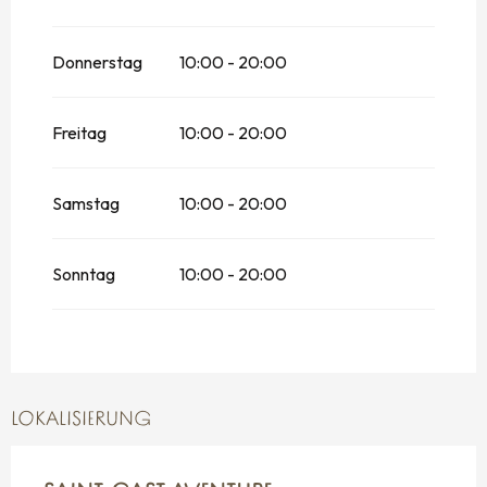
vom
29 Juni 2026
bis zum
3 Juli 2026
Donnerstag
10:00 - 20:00
vom
4 Juli 2026
bis zum
12 Juli 2026
Freitag
vom
22 August 2026
10:00 - 20:00
bis zum
29 August
2026
vom
30 August 2026
bis zum
13
Samstag
10:00 - 20:00
September 2026
vom
17 Oktober 2026
bis zum
1
November 2026
Sonntag
10:00 - 20:00
LOKALISIERUNG