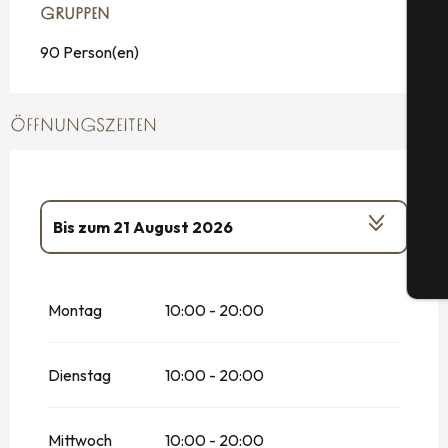
GRUPPEN
GRUPPEN
90 Person(en)
S
ÖFFNUNGSZEITEN
G
Bis zum
21 August 2026
vom
4 April 2026
bis zum
3 Mai 2026
Tic
Montag
10:00 - 20:00
vom
8 Mai 2026
bis zum
31 Mai 2026
Dienstag
10:00 - 20:00
vom
1 Juni 2026
bis zum
14 Juni 2026
vom
15 Juni 2026
bis zum
28 Juni 2026
Mittwoch
10:00 - 20:00