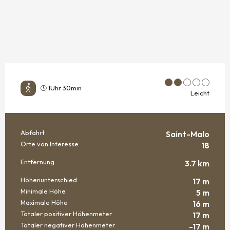
1Uhr 30min
Leicht
Abfahrt
Saint-Malo
PRAKTISCHE INFORMATIONEN
Orte von Interesse
18
Entfernung
3.7 km
Höhenunterschied
17 m
Minimale Höhe
5 m
Maximale Höhe
16 m
Totaler positiver Höhenmeter
17 m
Totaler negativer Höhenmeter
-17 m