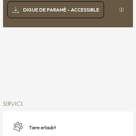
DOKUMENTATION
Mit GP
DIGUE DE PARAMÉ - ACCESSIBLE
17 M DE HÖHENUNTERSCHIED
HÖHENUNTERSCHIED
SERVICE
Tiere erlaubt