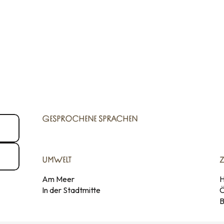
GESPROCHENE SPRACHEN
GESPROCHENE SPRACHEN
UMWELT
UMWELT
Am Meer
H
In der Stadtmitte
Ö
B