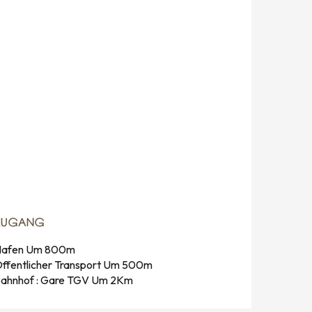
ZUGANG
ZUGANG
afen Um 800m
ffentlicher Transport Um 500m
ahnhof : Gare TGV Um 2Km