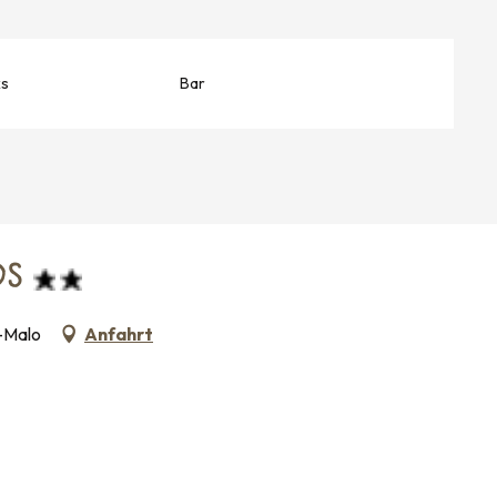
ks
Bar
OS
t-Malo
Anfahrt