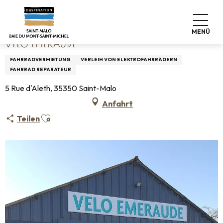
Aller
Startseite
Vélo Émeraude
au
contenu
MENÜ
principal
VÉLO ÉMERAUDE
FAHRRADVERMIETUNG
VERLEIH VON ELEKTROFAHRRÄDERN
FAHRRAD REPARATEUR
5 Rue d'Aleth, 35350 Saint-Malo
Anfahrt
Ajouter aux favoris
Teilen