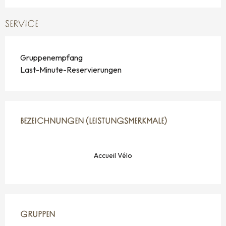
SERVICE
Gruppenempfang
Last-Minute-Reservierungen
LEISTUNGENSMÖGLICHKEITEN
BEZEICHNUNGEN (LEISTUNGSMERKMALE)
BEZEICHNUNGEN (LEISTUNGSMERKMALE)
Accueil Vélo
GRUPPEN
GRUPPEN