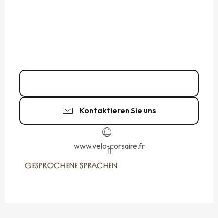
06 58 02 24
▒▒
Kontaktieren Sie uns
www.velo-corsaire.fr
GESPROCHENE SPRACHEN
GESPROCHENE SPRACHEN