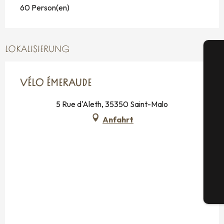
60 Person(en)
LOKALISIERUNG
VÉLO ÉMERAUDE
5 Rue d'Aleth, 35350 Saint-Malo
S
Anfahrt
G
Tic