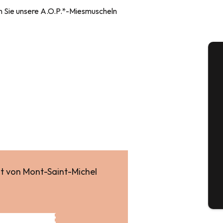
en Sie unsere A.O.P.*-Miesmuscheln
A
Se
G
ht von Mont-Saint-Michel
Tick