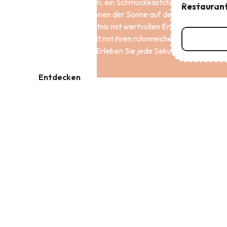
die Stadt Sie dazu ein, ein Schmuckkästchen in Lebensgrö
Restauran
alles wie die Reflexionen der Sonne auf dem Meer. Geschi
füllen Sie Ihr Gedächtnis mit wertvollen Erinnerungen. Sie
Geschichte der Stadt mit ihren ruhmreichen Legenden von
Mehr er
Surcouf entdecken. Erleben Sie jede Sekunde in vollen Züg
Entdecken
SCHATZKARTE