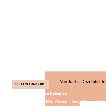
Von Juli bis Dezember k
SCHATZKAMMER NR. 1
Saint Malo Le Bijou Corsaire
Saint-Malo, öffne dich! Ein Felsen mitten im Wasser Hinter 