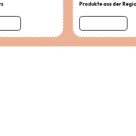
ße zu entdecken. Hier glänzt
ts
Produkte aus der Regi
chte, Emotionen, Flanieren –
 werden die einzigartige
 Jacques Cartier bis Robert
fahren
Mehr erfahren
en, denn...