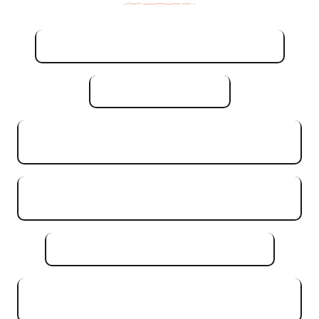
Saint-Malo, die Herren der Meere
842KB
Die Baumeister
1MB
Die Abtei von Mont Saint-Michel - die
665KB
Geheimnisse des Wunders
Mont Saint-Michel - die Umrundung des
561KB
Berges in 120 Jahren
Avranches "Operation Kobra"
469KB
Granville: Die Schatten der Pointe du
701KB
Roc