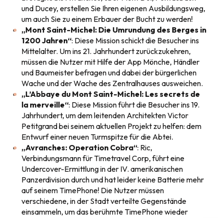
und Ducey, erstellen Sie Ihren eigenen Ausbildungsweg,
um auch Sie zu einem Erbauer der Bucht zu werden!
„Mont Saint-Michel: Die Umrundung des Berges in
1200 Jahren“
: Diese Mission schickt die Besucher ins
Mittelalter. Um ins 21. Jahrhundert zurückzukehren,
müssen die Nutzer mit Hilfe der App Mönche, Händler
und Baumeister befragen und dabei der bürgerlichen
Wache und der Wache des Zentralhauses ausweichen.
„L’Abbaye du Mont Saint-Michel: Les secrets de
la merveille“
: Diese Mission führt die Besucher ins 19.
Jahrhundert, um dem leitenden Architekten Victor
Petitgrand bei seinem aktuellen Projekt zu helfen: dem
Entwurf einer neuen Turmspitze für die Abtei.
„Avranches: Operation Cobra“
: Ric,
Verbindungsmann für Timetravel Corp, führt eine
Undercover-Ermittlung in der IV. amerikanischen
Panzerdivision durch und hat leider keine Batterie mehr
auf seinem TimePhone! Die Nutzer müssen
verschiedene, in der Stadt verteilte Gegenstände
einsammeln, um das berühmte TimePhone wieder