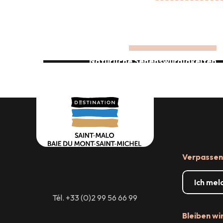
WILLKOMMEN AUF
EINE BEWAHRTE NATUR...
Land der Wanderungen
Natürliche Sehenswürdigkeiten
Verpassen 
Ich mel
Tél. +33 (0)2 99 56 66 99
Bleiben wi