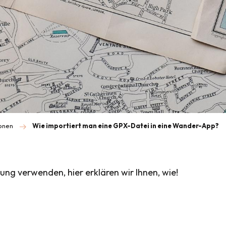
onen
Wie importiert man eine GPX-Datei in eine Wander-App?
ng verwenden, hier erklären wir Ihnen, wie!
is