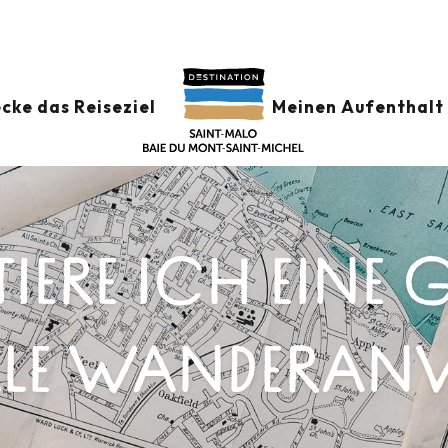
cke das Reiseziel
Meinen Aufenthalt 
IERE ICH EINE G
IELLE WANDER