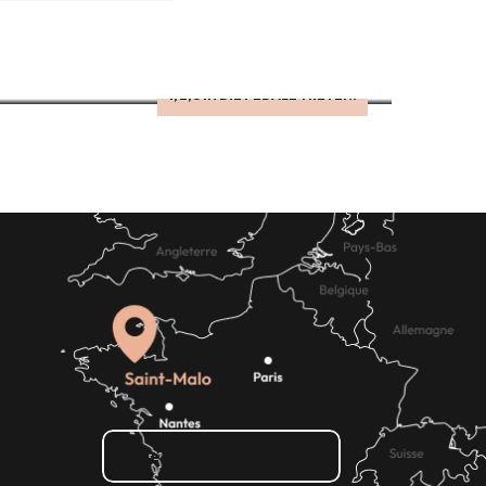
EIN ZAUBERHAFTES, POETISCHES UND
UNGEWÖHNLICHES ABENTEUER IN DER NATUR!
1, 2, 3 IN DIE PEDALE TRETEN!
Die Gärten
Fahrradtouren
Wie kann ich kommen?