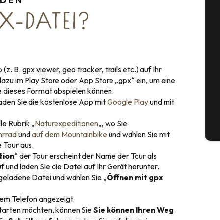
NDEN
A
X-DATEI?
Se
. B. gpx viewer, geo tracker, trails etc.) auf Ihr
azu im Play Store oder App Store „gpx“ ein, um eine
G
ie dieses Format abspielen können.
Laden Sie die kostenlose App mit
Google Play
und mit
le Rubrik „
Naturexpeditionen
„, wo Sie
Tick
hrrad
und
auf dem Mountainbike
und wählen Sie mit
 Tour aus.
tion
“ der Tour erscheint der Name der Tour als
 und laden Sie die Datei auf Ihr Gerät herunter.
rgeladene Datei und wählen Sie „
Öffnen mit gpx
dem Telefon angezeigt.
tarten möchten, können Sie
Sie können Ihren Weg