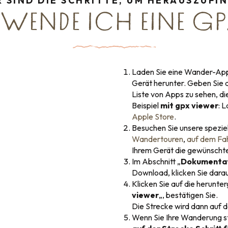
R SIND DIE SCHRITTE, UM HERAUSZUFI
WENDE ICH EINE GP
Laden Sie eine Wander-App (z
Gerät herunter. Geben Sie d
Liste von Apps zu sehen, d
Beispiel
mit gpx viewer
: 
Apple Store
.
Besuchen Sie unsere speziel
Wandertouren
,
auf dem Fa
Ihrem Gerät die gewünschte
Im Abschnitt „
Dokumenta
Download, klicken Sie darauf
Klicken Sie auf die herunte
viewer
„, bestätigen Sie.
Die Strecke wird dann auf 
Wenn Sie Ihre Wanderung s