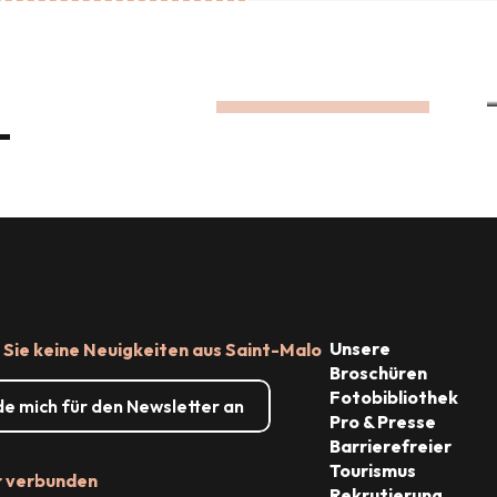
PLATZ ZUM FAULENZEN!
AUF ZU DEN TURNSCHUHEN!
Die Strände
Die Smaragdküste und ihre Inseln
Wanderungen
UND SEINE INSELN
Unsere
Sie keine Neuigkeiten aus Saint-Malo
Broschüren
Fotobibliothek
de mich für den Newsletter an
Pro & Presse
Barrierefreier
Tourismus
r verbunden
Rekrutierung