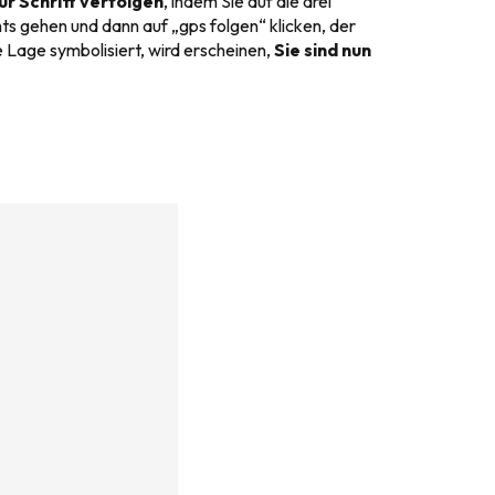
ür Schritt verfolgen
, indem Sie auf die drei
ts gehen und dann auf „gps folgen“ klicken, der
e Lage symbolisiert, wird erscheinen,
Sie sind nun