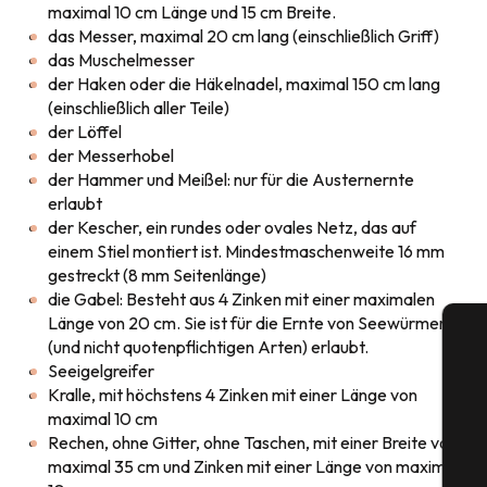
maximal 10 cm Länge und 15 cm Breite.
das Messer, maximal 20 cm lang (einschließlich Griff)
das Muschelmesser
der Haken oder die Häkelnadel, maximal 150 cm lang
(einschließlich aller Teile)
der Löffel
der Messerhobel
der Hammer und Meißel: nur für die Austernernte
erlaubt
der Kescher, ein rundes oder ovales Netz, das auf
einem Stiel montiert ist. Mindestmaschenweite 16 mm
gestreckt (8 mm Seitenlänge)
die Gabel: Besteht aus 4 Zinken mit einer maximalen
Länge von 20 cm. Sie ist für die Ernte von Seewürmern
(und nicht quotenpflichtigen Arten) erlaubt.
Seeigelgreifer
Kralle, mit höchstens 4 Zinken mit einer Länge von
maximal 10 cm
Rechen, ohne Gitter, ohne Taschen, mit einer Breite von
S
maximal 35 cm und Zinken mit einer Länge von maximal