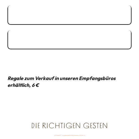
Regelung für das Angeln zu Fuß in
3MB
der Bucht von Mont-Saint-Michel
Reglementierung des Angelns zu Fuß
1MB
in der Rance
Regale zum Verkauf in unseren Empfangsbüros
erhältlich, 6 €
DIE RICHTIGEN GESTEN