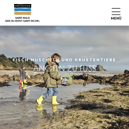
Aller
au
contenu
MENÜ
principal
FISCH MUSCHELN UND KRUSTENTIERE
ANGELN ZU FUSS