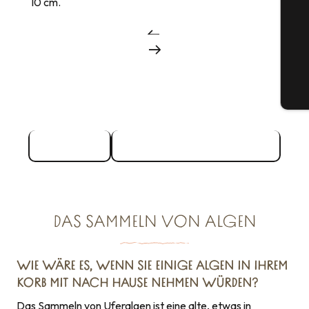
10 cm.
G
Tic
Gezeiten
Standort Große Gezeiten
DAS SAMMELN VON ALGEN
WIE WÄRE ES, WENN SIE EINIGE ALGEN IN IHREM
KORB MIT NACH HAUSE NEHMEN WÜRDEN?
Das Sammeln von Uferalgen ist eine alte, etwas in