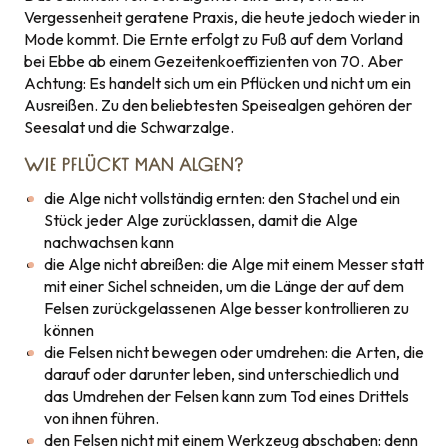
Vergessenheit geratene Praxis, die heute jedoch wieder in
Mode kommt. Die Ernte erfolgt zu Fuß auf dem Vorland
bei Ebbe ab einem Gezeitenkoeffizienten von 70. Aber
Achtung: Es handelt sich um ein Pflücken und nicht um ein
Ausreißen. Zu den beliebtesten Speisealgen gehören der
Seesalat und die Schwarzalge.
WIE PFLÜCKT MAN ALGEN?
die Alge nicht vollständig ernten: den Stachel und ein
Stück jeder Alge zurücklassen, damit die Alge
nachwachsen kann
die Alge nicht abreißen: die Alge mit einem Messer statt
mit einer Sichel schneiden, um die Länge der auf dem
Felsen zurückgelassenen Alge besser kontrollieren zu
können
die Felsen nicht bewegen oder umdrehen: die Arten, die
darauf oder darunter leben, sind unterschiedlich und
das Umdrehen der Felsen kann zum Tod eines Drittels
von ihnen führen.
den Felsen nicht mit einem Werkzeug abschaben: denn