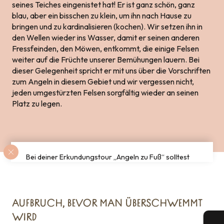
seines Teiches eingenistet hat! Er ist ganz schön, ganz
blau, aber ein bisschen zu klein, um ihn nach Hause zu
bringen und zu kardinalisieren (kochen). Wir setzen ihn in
den Wellen wieder ins Wasser, damit er seinen anderen
Fressfeinden, den Möwen, entkommt, die einige Felsen
weiter auf die Früchte unserer Bemühungen lauern. Bei
dieser Gelegenheit spricht er mit uns über die Vorschriften
zum Angeln in diesem Gebiet und wir vergessen nicht,
jeden umgestürzten Felsen sorgfältig wieder an seinen
Platz zu legen.
Bei deiner Erkundungstour „Angeln zu Fuß“ solltest
du die Umgebung so verlassen, wie du sie
vorgefunden hast! Lassen Sie die Felsen an ihrem
ursprünglichen Platz, um die Artenvielfalt nicht zu
stören!
AUFBRUCH, BEVOR MAN ÜBERSCHWEMMT
WIRD