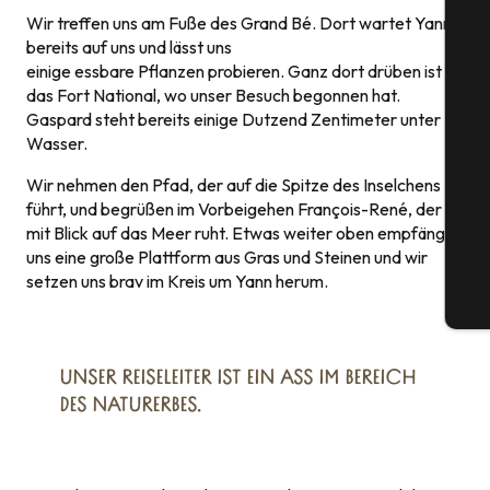
Wir treffen uns am Fuße des Grand Bé. Dort wartet Yann
bereits auf uns und lässt uns
einige essbare Pflanzen probieren. Ganz dort drüben ist
das Fort National, wo unser Besuch begonnen hat.
Gaspard steht bereits einige Dutzend Zentimeter unter
S
Wasser.
Wir nehmen den Pfad, der auf die Spitze des Inselchens
führt, und begrüßen im Vorbeigehen François-René, der
G
mit Blick auf das Meer ruht. Etwas weiter oben empfängt
uns eine große Plattform aus Gras und Steinen und wir
setzen uns brav im Kreis um Yann herum.
Tic
UNSER REISELEITER IST EIN ASS IM BEREICH
DES NATURERBES.