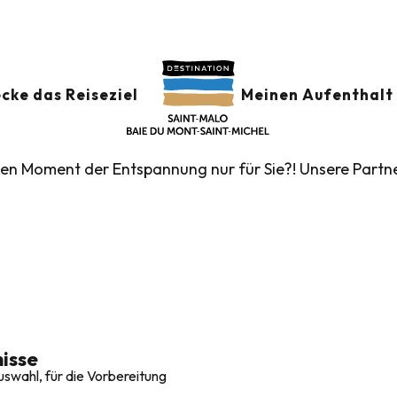
rationen
Zen und Entspannung
Wellness & Ästhetik
HETIK
Ajouter aux favoris
cke das Reiseziel
Meinen Aufenthalt 
einen Moment der Entspannung nur für Sie?! Unsere Partn
isse
swahl, für die Vorbereitung