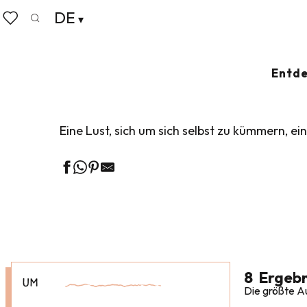
Aller
DE
Startseite
Erkunden Sie unser Reiseziel
Nautische Inspi
au
Suche
Voir les favoris
contenu
principal
WELLNESS & ÄST
Entde
Eine Lust, sich um sich selbst zu kümmern, 
8
Ergebn
UM
Die größte Au