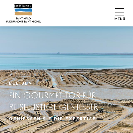
Aller
au
contenu
MENÜ
principal
BLEIBEN
EIN GOURMET-TOR FÜR
REISELUSTIGE GENIESSER
GENIESSEN SIE DIE EXPERTISE