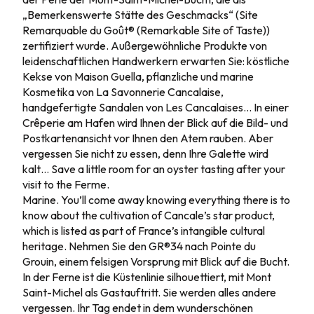
„Bemerkenswerte Stätte des Geschmacks“ (Site
Remarquable du Goût® (Remarkable Site of Taste))
zertifiziert wurde. Außergewöhnliche Produkte von
leidenschaftlichen Handwerkern erwarten Sie: köstliche
Kekse von Maison Guella, pflanzliche und marine
Kosmetika von La Savonnerie Cancalaise,
handgefertigte Sandalen von Les Cancalaises… In einer
Crêperie am Hafen wird Ihnen der Blick auf die Bild- und
Postkartenansicht vor Ihnen den Atem rauben. Aber
vergessen Sie nicht zu essen, denn Ihre Galette wird
kalt… Save a little room for an oyster tasting after your
visit to the Ferme.
Marine. You’ll come away knowing everything there is to
know about the cultivation of Cancale’s star product,
which is listed as part of France’s intangible cultural
heritage. Nehmen Sie den GR®34 nach Pointe du
Grouin, einem felsigen Vorsprung mit Blick auf die Bucht.
In der Ferne ist die Küstenlinie silhouettiert, mit Mont
Saint-Michel als Gastauftritt. Sie werden alles andere
vergessen. Ihr Tag endet in dem wunderschönen