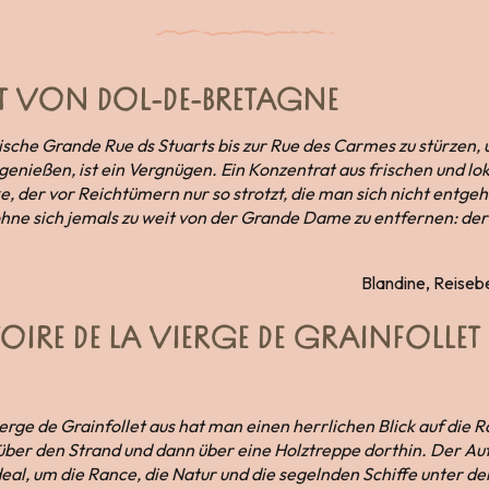
T VON DOL-DE-BRETAGNE
sche Grande Rue ds Stuarts bis zur Rue des Carmes zu stürzen,
nießen, ist ein Vergnügen. Ein Konzentrat aus frischen und lok
, der vor Reichtümern nur so strotzt, die man sich nicht entgehe
ne sich jemals zu weit von der Grande Dame zu entfernen: der
Blandine, Reiseb
IRE DE LA VIERGE DE GRAINFOLLET 
erge de Grainfollet aus hat man einen herrlichen Blick auf die
ber den Strand und dann über eine Holztreppe dorthin. Der Aufs
ideal, um die Rance, die Natur und die segelnden Schiffe unter d