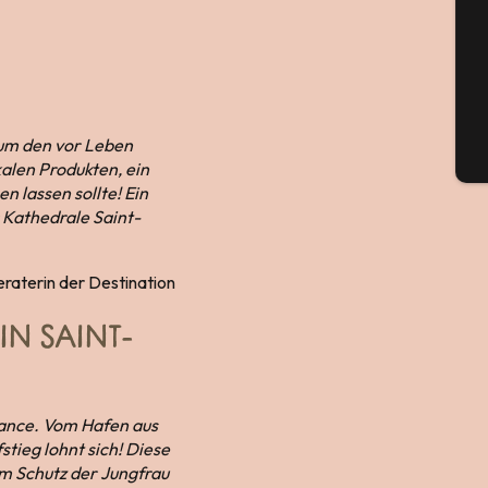
G
 um den vor Leben
Tick
alen Produkten, ein
n lassen sollte! Ein
 Kathedrale Saint-
eraterin der Destination
IN SAINT-
 Rance. Vom Hafen aus
tieg lohnt sich! Diese
em Schutz der Jungfrau