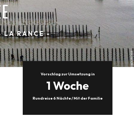
E
 LA RANCE -
Vorschlag zur Umsetzung in
1 Woche
Rundreise 6 Nächte / Mit der Familie