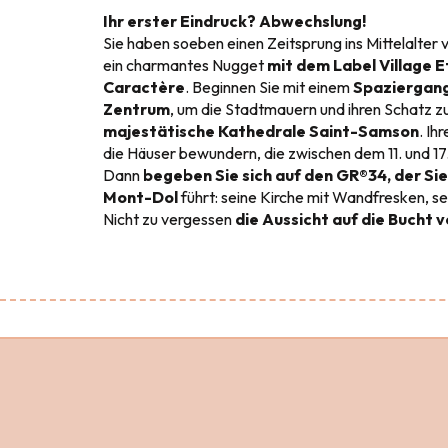
Ihr erster Eindruck? Abwechslung!
Sie haben soeben einen Zeitsprung ins Mittelalter 
ein charmantes Nugget
mit dem Label Village E
Caractère
. Beginnen Sie mit einem
Spaziergang
Zentrum
, um die Stadtmauern und ihren Schatz z
majestätische Kathedrale Saint-Samson
. Ih
die Häuser bewundern, die zwischen dem 11. und 1
Dann
begeben Sie sich auf den GR®34, der Si
Mont-Dol
führt: seine Kirche mit Wandfresken, se
Nicht zu vergessen
die Aussicht auf die Bucht 