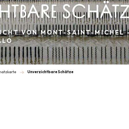
HTBARE SCHÄTZ
UCHT VON MONT-SAINT-MICHEL -
ALO
chatzkarte
Unverzichtbare Schätze
is