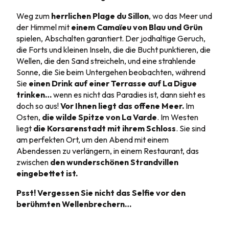
Weg zum
herrlichen Plage du Sillon
, wo das Meer und
der Himmel mit
einem Camaïeu von Blau und Grün
spielen, Abschalten garantiert. Der jodhaltige Geruch,
die Forts und kleinen Inseln, die die Bucht punktieren, die
Wellen, die den Sand streicheln, und eine strahlende
Sonne, die Sie beim Untergehen beobachten, während
Sie
einen Drink auf einer Terrasse auf La Digue
trinken…
wenn es nicht das Paradies ist, dann sieht es
doch so aus!
Vor Ihnen liegt das offene Meer.
Im
Osten,
die wilde Spitze von La Varde
. Im Westen
liegt
die Korsarenstadt mit ihrem Schloss
. Sie sind
am perfekten Ort, um den Abend mit einem
Abendessen zu verlängern, in einem Restaurant, das
zwischen
den wunderschönen Strandvillen
eingebettet ist.
Psst! Vergessen Sie nicht das Selfie vor den
berühmten Wellenbrechern…