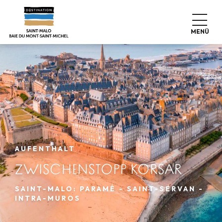
Aller
au
contenu
MENÜ
principal
AUFENTHALT
ZWISCHENSTOPP KORSAR
SAINT-MALO: PARAMÉ - SAINT-SERVAN -
INTRA-MUROS