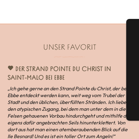
UNSER FAVORIT
S
DER STRAND POINTE DU CHRIST IN
SAINT-MALO BEI EBBE
„Ich gehe gerne an den Strand Pointe du Christ, der bei
G
Ebbe entdeckt werden kann, weit weg vom Trubel der
Stadt und den üblichen, überfüllten Stränden. Ich liebe
den atypischen Zugang, bei dem man unter dem in die
Tic
Felsen gehauenen Vorbau hindurchgeht und mithilfe des
eigens dafür angebrachten Seils hinunterklettert. Von
dort aus hat man einen atemberaubenden Blick auf die
Ile Besnard! Und es ist ein toller Ort zum Angeln!“