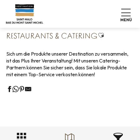
Aller
Startseite
Geschäftliches
Unsere Partner Geschäfte
au
Restaurants & Catering
contenu
MENÜ
principal
Ajouter aux fa
RESTAURANTS & CATERING
Sich um die Produkte unserer Destination zu versammeln,
ist das Plus Ihrer Veranstaltung! Mit unseren Catering-
Partnern können Sie sicher sein, dass Sie lokale Produkte
mit einem Top-Service verkosten können!