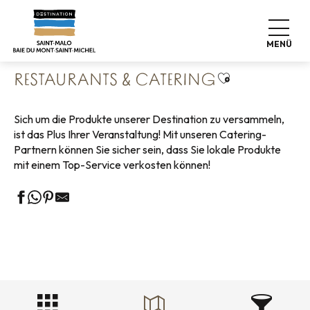
Aller
Startseite
Geschäftliches
Unsere Partner Geschäfte
au
Restaurants & Catering
contenu
MENÜ
principal
Ajouter aux fa
RESTAURANTS & CATERING
Sich um die Produkte unserer Destination zu versammeln,
ist das Plus Ihrer Veranstaltung! Mit unseren Catering-
Partnern können Sie sicher sein, dass Sie lokale Produkte
mit einem Top-Service verkosten können!