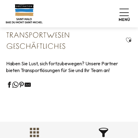
Aller
Startseite
Geschäftliches
Unsere Partner Geschäfte
au
Transportwesen Geschäftliches
contenu
MENÜ
principal
TRANSPORTWESEN
Ajou
GESCHÄFTLICHES
Haben Sie Lust, sich fortzubewegen? Unsere Partner
bieten Transportlösungen für Sie und Ihr Team an!