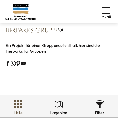
Aller
Startseite
Gruppen
Freizeit Gruppen
au
Tierparks Gruppe
contenu
MENÜ
principal
Ajouter aux favoris
TIERPARKS GRUPPE
Ein Projekt für einen Gruppenaufenthalt, hier sind die
Tierparks für Gruppen :
Liste
Lageplan
Filter