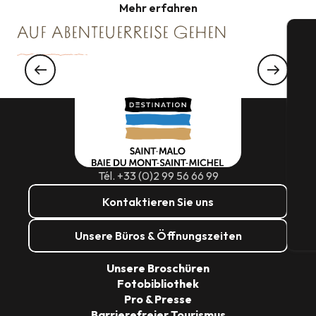
Mehr erfahren
AUF ABENTEUERREISE GEHEN
Geführte Tour durch Dol-de-Bretagne
S
Tél. +33 (0)2 99 56 66 99
G
Kontaktieren Sie uns
Unsere Büros & Öffnungszeiten
Tic
Unsere Broschüren
Fotobibliothek
Pro & Presse
Barrierefreier Tourismus