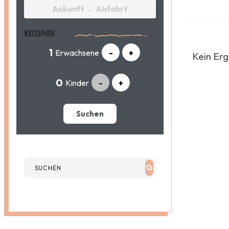
REISENDE
Erwachsene
-
+
Kein Erg
Kinder
-
+
Suchen