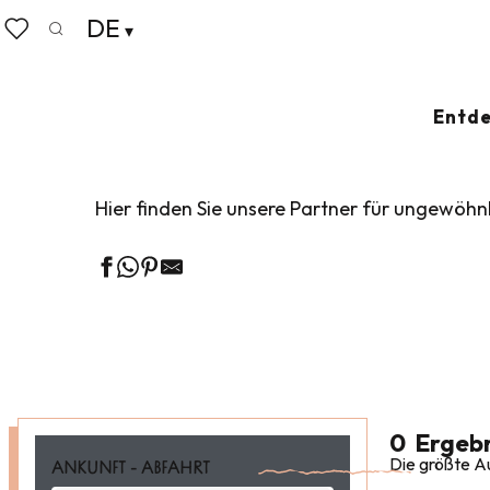
Aller
DE
Startseite
Gruppen
Unterkünfte Gruppen
Ungew
au
Suche
Voir les favoris
contenu
principal
UNGEWÖHNLICH
Entde
Hier finden Sie unsere Partner für ungewöh
0
Ergebn
Die größte Au
ANKUNFT - ABFAHRT