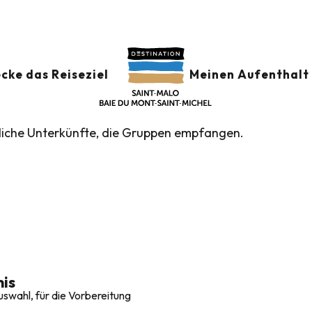
öhnliche Unterkünfte Gruppe
E UNTERKÜNFTE G
cke das Reiseziel
Meinen Aufenthalt 
nliche Unterkünfte, die Gruppen empfangen.
is
swahl, für die Vorbereitung