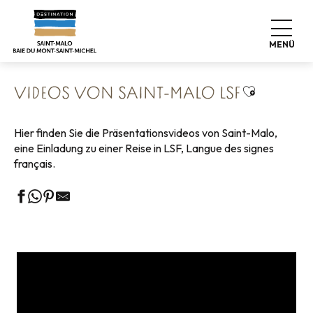
Aller
Startseite
Koffer abstellen
Barrierefreier Tourismus
au
Barrierefreie Spaziergänge und LSF-Videos
contenu
Videos von Saint-Malo LSF
MENÜ
principal
Ajouter au
VIDEOS VON SAINT-MALO LSF
Hier finden Sie die Präsentationsvideos von Saint-Malo,
eine Einladung zu einer Reise in LSF, Langue des signes
français.