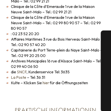
Malo – Tel.: 02 99 21 21
Clinique de la Côte d’Emeraude 1 rue de la Maison
Neuve Saint-Malo – Tel.: 02 99 21 21
Clinique de la Côte d’Emeraude 1 rue de la Maison
Neuve Saint-Malo – Tel.: 02 99 80 90 57 – Tel.: 02 99
80 90 57
: 02 23 52 20 20
Affaires Maritimes 3 rue du Bois Herveau Saint-Malo –
Tel.: 02 90 57 40 20
Capitainerie du Port Terre-plein du Naye Saint-Malo –
Tel.: 02 99 20 25 00
Archives Municipales 16 rue d’Alsace Saint-Malo – Tel.:
S
02 99 40 06 50
die
SNCF
, Kundenservice Tel: 3635
La Poste
– Tel: 36 31
Kulte – Klicken Sie
hier
für die Öffnungszeiten
G
Tic
PRAKTISCHE INFORMATIONEN