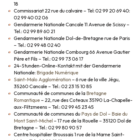
18
Commissariat 22 rue du calvaire – Tel: 02 99 20 69 40:
02 99 40 02 06
Gendarmerie Nationale Cancale 11 Avenue de Scissy –
Tel.: 02 99 89 60 21
Gendarmerie Nationale Dol-de-Bretagne rue de Paris
– Tel.: 02 99 48 02 40
Gendarmerie Nationale Combourg 66 Avenue Gautier
Père et Fils – Tel.: 02 99 73 06 17
24-Stunden-Online-Kontakt mit der Gendarmerie
Nationale:
Brigade Numérique
Saint-Malo Agglomération
– 6 rue de la ville Jégu,
35260 Cancale – Tel.: 02 23 15 10 85
Communauté de communes de la
Bretagne
Romantique
– 22, rue des Coteaux 35190 La-Chapelle-
aux-Filtzmeens – Tel.: 02 99 45 23 45
Communauté de communes du
Pays de Dol – Baie du
Mont Saint-Michel
– 17 rue de la Rouelle – 35120 Dol de
Bretagne – Tel.: 02 99 80 90 57
Centre hospitalier Broussais 1 rue de la Marne Saint-