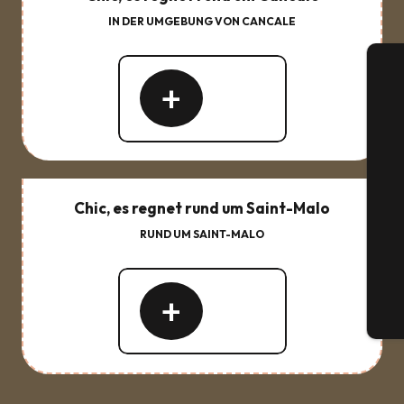
IN DER UMGEBUNG VON CANCALE
Mehr
erfahren
S
Chic, es regnet rund um Saint-Malo
RUND UM SAINT-MALO
G
Mehr
erfahren
Tic