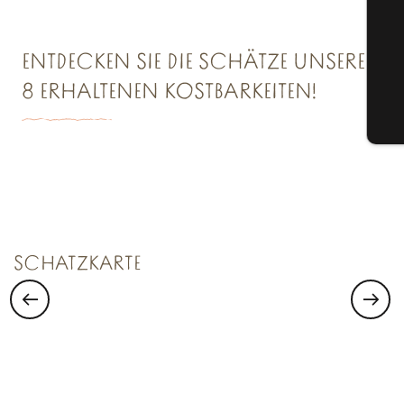
G
ENTDECKEN SIE DIE SCHÄTZE UNSERER
8 ERHALTENEN KOSTBARKEITEN!
Tic
SCHATZKAMMER NR. 1
Saint Malo Le Bijou Corsaire
SCHATZKARTE