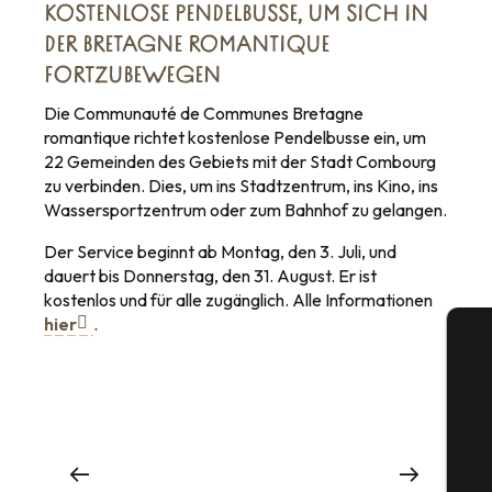
KOSTENLOSE PENDELBUSSE, UM SICH IN
DER BRETAGNE ROMANTIQUE
FORTZUBEWEGEN
Die Communauté de Communes Bretagne
romantique richtet kostenlose Pendelbusse ein, um
22 Gemeinden des Gebiets mit der Stadt Combourg
zu verbinden. Dies, um ins Stadtzentrum, ins Kino, ins
Wassersportzentrum oder zum Bahnhof zu gelangen.
Der Service beginnt ab Montag, den 3. Juli, und
dauert bis Donnerstag, den 31. August. Er ist
kostenlos und für alle zugänglich. Alle Informationen
hier
.
PARKEN
S
in Cancale