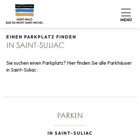
Aller
Startseite
Koffer abstellen
Sich fortbewegen
au
Parken
Mit dem Auto
in Saint-Suliac
contenu
MENÜ
principal
EINEN PARKPLATZ FINDEN
IN SAINT-SULIAC
Sie suchen einen Parkplatz? Hier finden Sie alle Parkhäuser
in Saint-Suliac :
PARKEN
IN SAINT-SULIAC