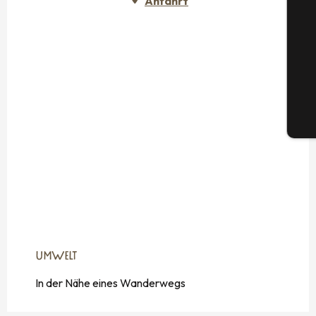
Anfahrt
S
G
Tic
UMWELT
UMWELT
In der Nähe eines Wanderwegs