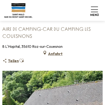
Aller
Startseite
Koffer abstellen
Wo schlafen
au
Campingplätze
contenu
Aire de camping-car du camping Les Couesnons
MENÜ
principal
AIRE DE CAMPING-CAR DU CAMPING LES
COUESNONS
8 L'Hopital, 35610 Roz-sur-Couesnon
Anfahrt
Ajouter aux favoris
Teilen