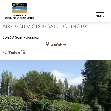
Aller
Startseite
Koffer abstellen
Wo schlafen
au
Campingplätze
Aire de services de Saint-Guinoux
contenu
MENÜ
principal
AIRE DE SERVICES DE SAINT-GUINOUX
35430 Saint-Guinoux
Anfahrt
Ajouter aux favoris
Teilen