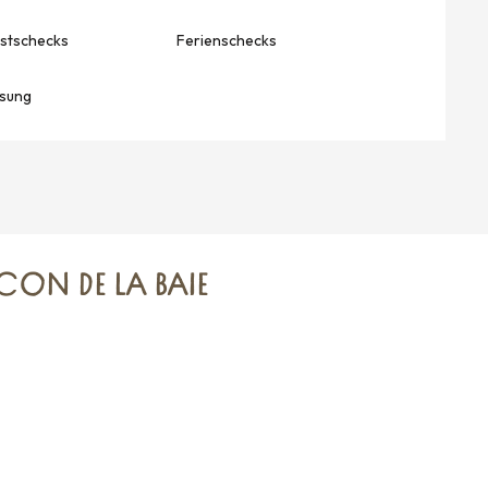
stschecks
Ferienschecks
sung
CON DE LA BAIE