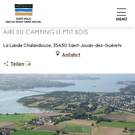
Aller
Startseite
Koffer abstellen
Wo schlafen
au
Campingplätze
Aire du Camping le P'tit Bois
contenu
MENÜ
principal
AIRE DU CAMPING LE P'TIT BOIS
La Lande Chalandouze, 35430 Saint-Jouan-des-Guérets
Anfahrt
Ajouter aux favoris
Teilen