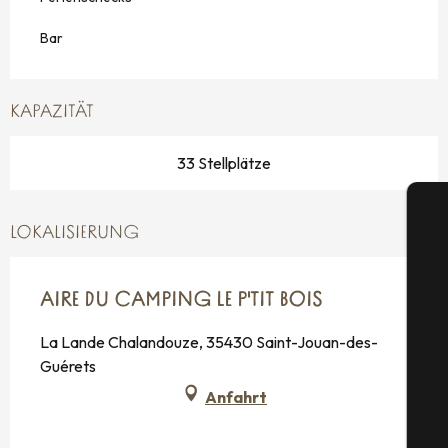
Bar
KAPAZITÄT
33 Stellplätze
LOKALISIERUNG
AIRE DU CAMPING LE P'TIT BOIS
S
La Lande Chalandouze, 35430 Saint-Jouan-des-
Guérets
Anfahrt
G