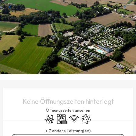
ÖFFNUNGSZEITEN & KONTAKTDATEN
Keine Öffnungszeiten hinterlegt
Öffnungszeiten ansehen
Lebensmittelgeschäft
Waschmaschine
Wi-Fi
Tiere erlaubt
+ 7 andere Leistung(en)