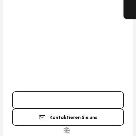
Tic
02 99 21 14
▒▒
Kontaktieren Sie uns