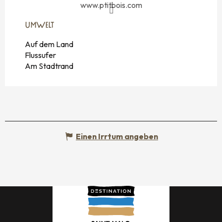
www.ptitbois.com
UMWELT
UMWELT
Auf dem Land
Flussufer
Am Stadtrand
Einen Irrtum angeben